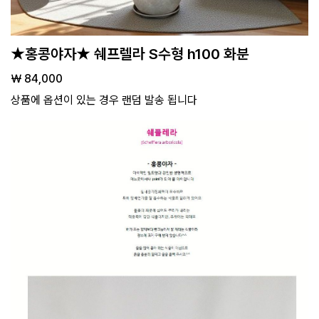
★홍콩야자★ 쉐프렐라 S수형 h100 화분
￦ 84,000
상품에 옵션이 있는 경우 랜덤 발송 됩니다